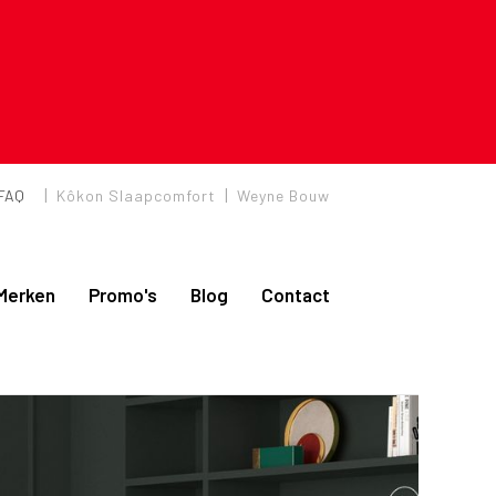
|
|
FAQ
Kôkon Slaapcomfort
Weyne Bouw
Merken
Promo's
Blog
Contact