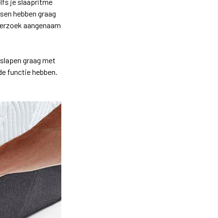
lfs je slaapritme
nsen hebben graag
nderzoek aangenaam
n slapen graag met
de functie hebben.