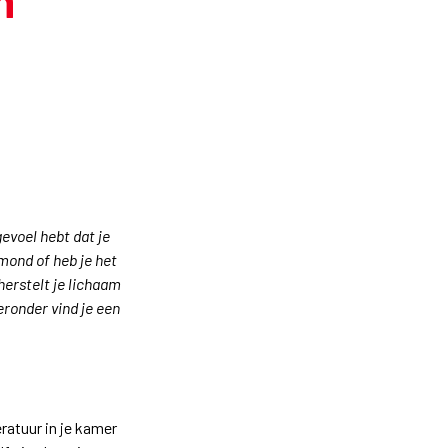
n
evoel hebt dat je
mond of heb je het
herstelt je lichaam
eronder vind je een
eratuur in je kamer