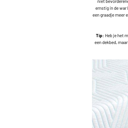
niet bevorderend
ernstig in de wa
een graadje meer 
Tip:
Heb je het m
een dekbed, maar 