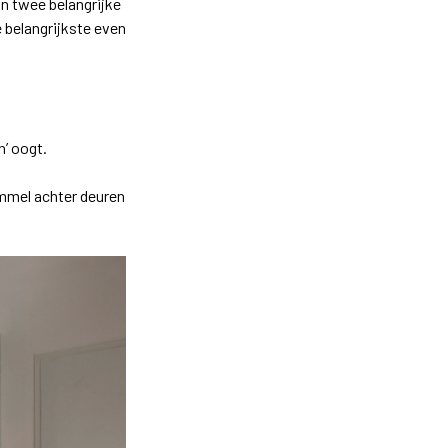
jn twee belangrijke
 belangrijkste even
n’ oogt.
ommel achter deuren