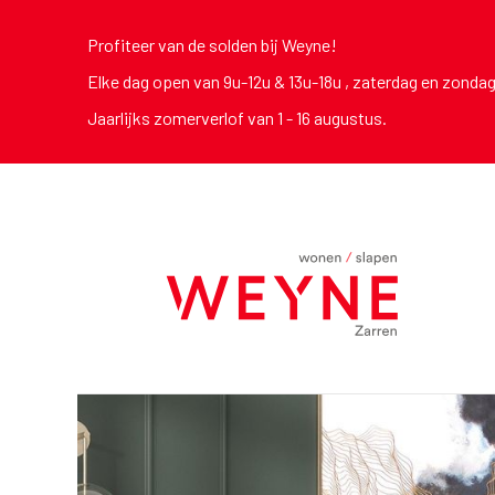
Profiteer van de solden bij Weyne!
Elke dag open van 9u-12u & 13u-18u , zaterdag en zonda
Jaarlijks zomerverlof van 1 - 16 augustus.