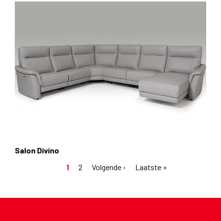
Salon Divino
Huidige
1
Pagina
2
Volgende
Volgende ›
Laatste
Laatste »
Paginering
pagina
pagina
pagina