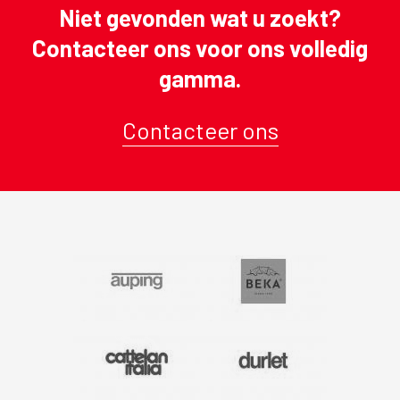
Niet gevonden wat u zoekt?
Contacteer ons voor ons volledig
gamma.
Contacteer ons