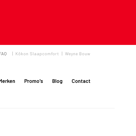
|
|
FAQ
Kôkon Slaapcomfort
Weyne Bouw
Merken
Promo's
Blog
Contact