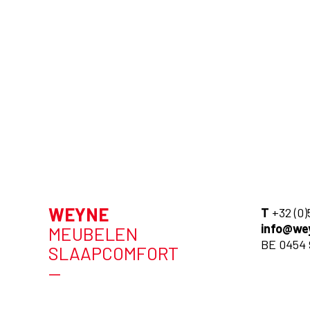
WEYNE
T
+32 (0)
info@we
MEUBELEN
BE 0454 
SLAAPCOMFORT
—