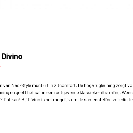
 Divino
2
n van Neo-Style munt uit in zitcomfort. De hoge rugleuning zorgt v
ning en geeft het salon een rustgevende klassieke uitstraling. Wenst
g? Dat kan! Bij Divino is het mogelijk om de samenstelling volledig t