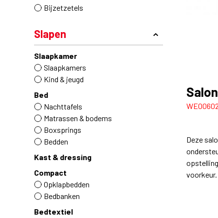
Bijzetzetels
Slapen
Slaapkamer
Slaapkamers
Kind & jeugd
Salon
Bed
WE0060
Nachttafels
Matrassen & bodems
Boxsprings
Deze salo
Bedden
ondersteu
Kast & dressing
opstellin
Compact
voorkeur.
Opklapbedden
Bedbanken
Bedtextiel