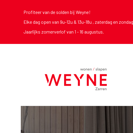
Profiteer van de solden bij Weyne!
Elke dag open van 9u-12u & 13u-18u , zaterdag en zonda
Jaarlijks zomerverlof van 1 - 16 augustus.