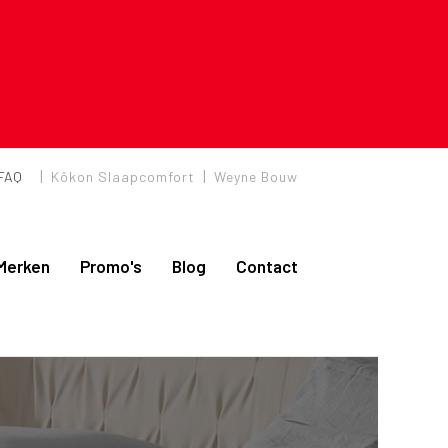
|
|
FAQ
Kôkon Slaapcomfort
Weyne Bouw
Merken
Promo's
Blog
Contact