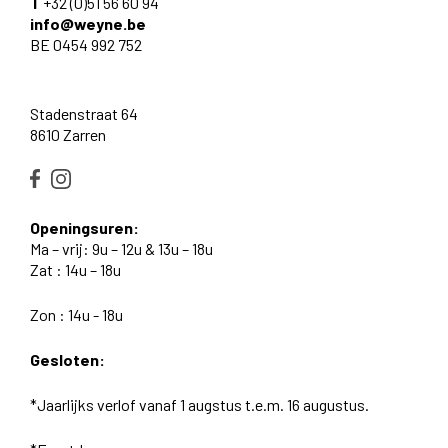
T
+32 (0)51 56 60 94
info@weyne.be
BE 0454 992 752
Stadenstraat 64
8610 Zarren
Openingsuren:
Ma – vrij: 9u – 12u & 13u – 18u
Zat : 14u – 18u
Zon : 14u - 18u
Gesloten:
*Jaarlijks verlof vanaf 1 augstus t.e.m. 16 augustus.