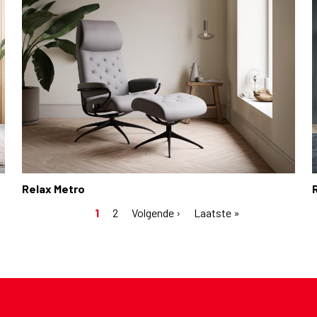
Relax Metro
Huidige
1
Pagina
2
Volgende
Volgende ›
Laatste
Laatste »
pagina
pagina
pagina