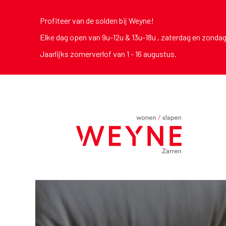
Profiteer van de solden bij Weyne!
Elke dag open van 9u-12u & 13u-18u , zaterdag en zonda
Jaarlijks zomerverlof van 1 - 16 augustus.