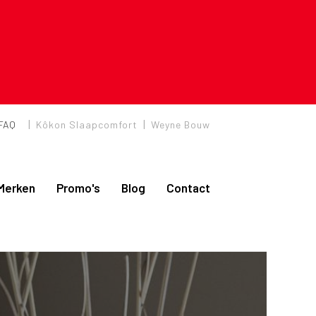
|
|
FAQ
Kôkon Slaapcomfort
Weyne Bouw
Merken
Promo's
Blog
Contact