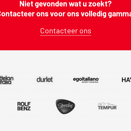
Niet gevonden wat u zoekt?
ontacteer ons voor ons volledig gamm
Contacteer ons