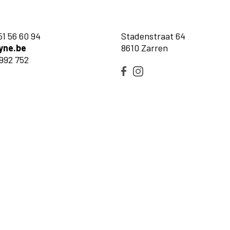
51 56 60 94
Stadenstraat 64
yne.be
8610 Zarren
992 752