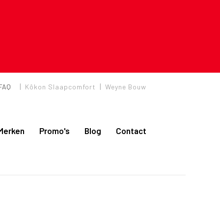
|
|
FAQ
Kôkon Slaapcomfort
Weyne Bouw
Merken
Promo's
Blog
Contact