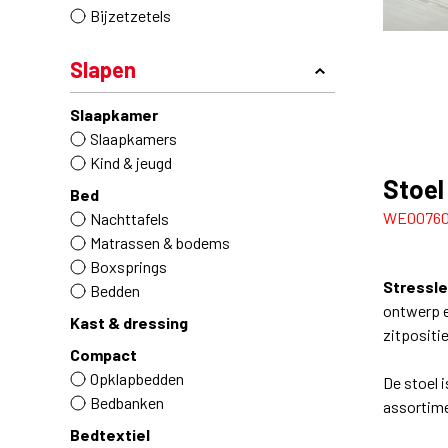
Bijzetzetels
Slapen
Slaapkamer
Slaapkamers
Kind & jeugd
Stoel
Bed
WE0076
Nachttafels
Matrassen & bodems
Boxsprings
Stressl
Bedden
ontwerp e
Kast & dressing
zitpositie
Compact
Opklapbedden
De stoel 
Bedbanken
assortimen
Bedtextiel