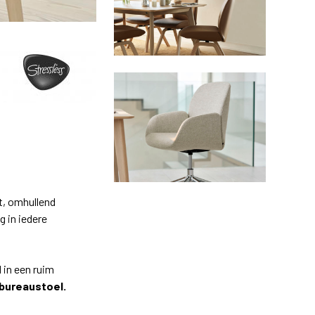
t, omhullend
 in iedere
 in een ruim
 bureaustoel.