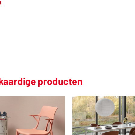
g
jkaardige producten