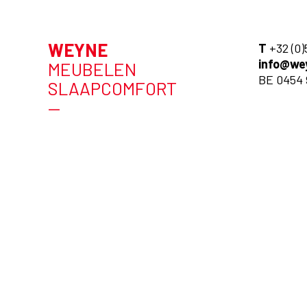
WEYNE
T
+32 (0)
info@we
MEUBELEN
BE 0454 
SLAAPCOMFORT
—