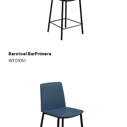
Barstoel BarPrimera
WE01051