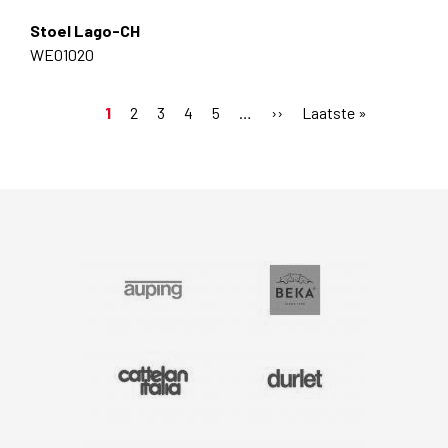
Stoel Lago-CH
WE01020
Huidige
1
Pagina
2
Pagina
3
Pagina
4
Pagina
5
…
Volgende
››
Laatste
Laatste »
Paginering
pagina
pagina
pagina