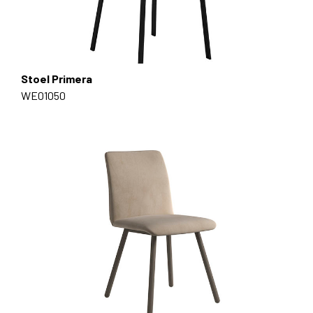
Stoel Primera
WE01050