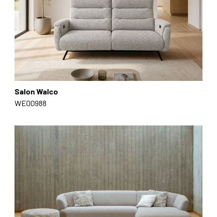
Salon Walco
WE00988