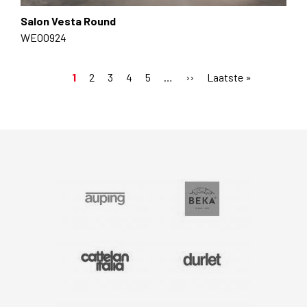
Salon Vesta Round
WE00924
Huidige
1
Pagina
2
Pagina
3
Pagina
4
Pagina
5
…
Volgende
››
Laatste
Laatste »
Paginering
pagina
pagina
pagina