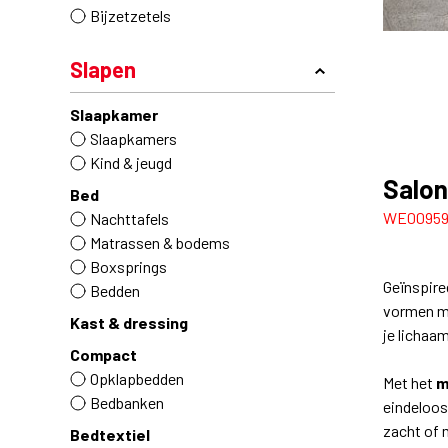
Bijzetzetels
Slapen
Slaapkamer
Slaapkamers
Kind & jeugd
Salon
Bed
WE0095
Nachttafels
Matrassen & bodems
Boxsprings
Geïnspire
Bedden
vormen me
Kast & dressing
je lichaa
Compact
Opklapbedden
Met het
m
Bedbanken
eindeloos
zacht of 
Bedtextiel