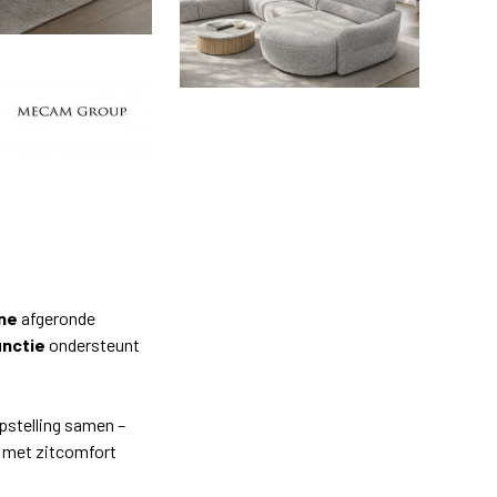
ne
afgeronde
unctie
ondersteunt
opstelling samen –
, met zitcomfort