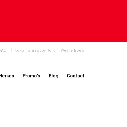
|
|
FAQ
Kôkon Slaapcomfort
Weyne Bouw
Merken
Promo's
Blog
Contact