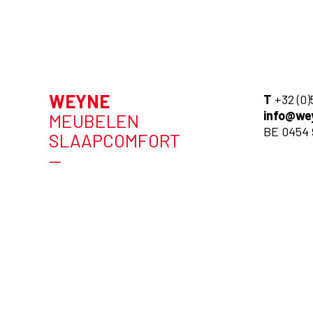
WEYNE
T
+32 (0)
info@we
MEUBELEN
BE 0454 
SLAAPCOMFORT
—