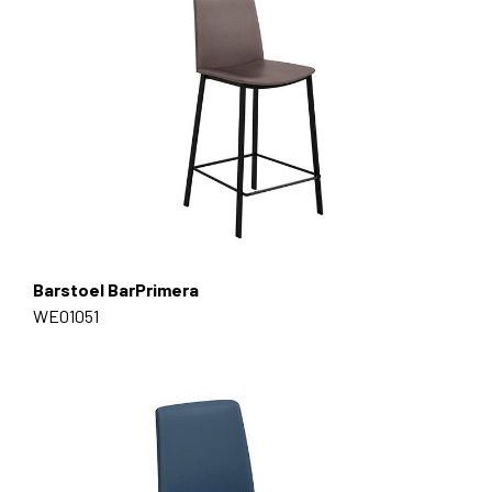
Barstoel BarPrimera
WE01051