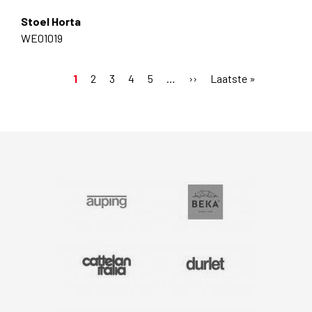
Stoel Horta
WE01019
Huidige
1
Pagina
2
Pagina
3
Pagina
4
Pagina
5
…
Volgende
››
Laatste
Laatste »
Paginering
pagina
pagina
pagina