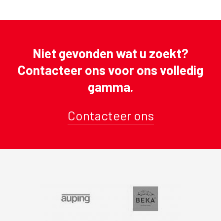
pagina
pagina
pagina
Niet gevonden wat u zoekt?
Contacteer ons voor ons volledig
gamma.
Contacteer ons