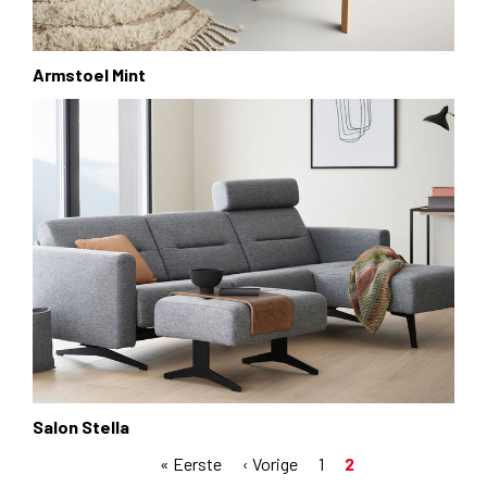
Armstoel Mint
Salon Stella
Eerste
« Eerste
Vorige
‹ Vorige
Pagina
1
Huidige
2
Paginering