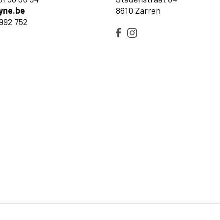
yne.be
8610 Zarren
992 752