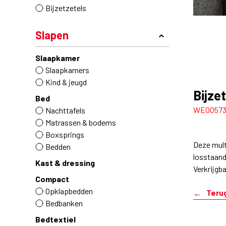
Bijzetzetels
Slapen
Slaapkamer
Slaapkamers
Kind & jeugd
Bijze
Bed
WE0057
Nachttafels
Matrassen & bodems
Boxsprings
Deze mult
Bedden
losstaand
Kast & dressing
Verkrijgba
Compact
Opklapbedden
Teru
Bedbanken
Bedtextiel