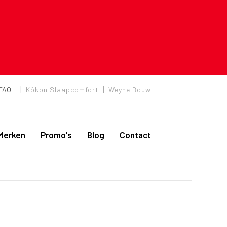
|
|
FAQ
Kôkon Slaapcomfort
Weyne Bouw
Merken
Promo's
Blog
Contact