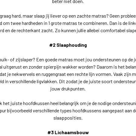
beter niet doen.
graag hard, maar slaap jij liever op een zachte matras? Geen proble
id om twee hardheden in
1 grote
matras
te combineren. Dan is de lin
rd en de rechterkant zacht. Zo kunnen jullie allebei comfortabel
slap
#2 Slaaphouding
, buik- of zijslaper? Een goede matras moet jou ondersteunen op de 
al uitgerust en zonder spierpijn wakker worden? Daarom is het belan
dat je nekwervels en ruggengraat een rechte lijn vormen. Vaak zijn
d in verschillende ligvlakken. Dit zodat je de juiste soort ondersteun
jouw drukpunten.
k het juiste hoofdkussen heel belangrijk om je de nodige ondersteuni
ur bijvoorbeeld verschillende types hoofdkussens aangepast aan de
slaapposities.
#3 Lichaamsbouw