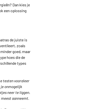
rgieën? Dan kies je
ok een oplossing
tras de juiste is
entileert, zoals
s minder goed, maar
type hoes die de
schillende types
te testen vooraleer
 je onmogelijk
tjes neer te liggen.
het meest aanneemt.