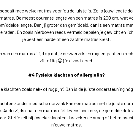
epaalt mee welke matras voor jou de juiste is. Zo is jouw lengte d
matras. De meest courante lengte van een matras is 200 cm, wat v
iddelde lengte. Ben jij groter dan gemiddeld, dan is een matras met
te
raden
. En zoals hierboven reeds vermeld bepalen je gewicht en 
je best een harde of een zachte matras kiest.
en van een matras altijd op dat je nekwervels en ruggengraat een rec
zit (of lig
😉
) je alvast goed!
#4 Fysieke klachten of allergieën?
ke klachten zoals nek- of rugpijn? Dan is de juiste ondersteuning nó
klachten zonder medische oorzaak kan een matras met de juiste co
. Anderzijds gaat een matras niet levenslang mee, de gemiddelde l
jaar. Stel jezelf bij fysieke klachten dus zeker de vraag of het misschi
nieuwe matras.