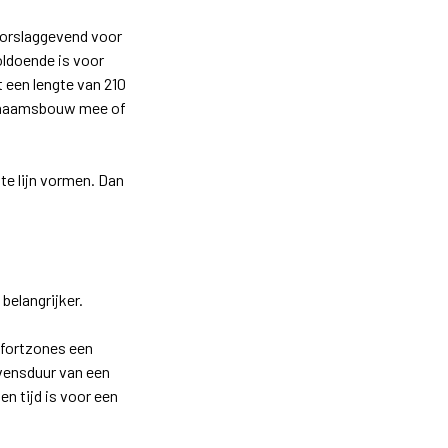
oorslaggevend voor
oldoende is voor
 een lengte van 210
lichaamsbouw mee of
hte lijn vormen. Dan
g
belangrijker
.
mfortzones een
evensduur van een
en tijd is voor een