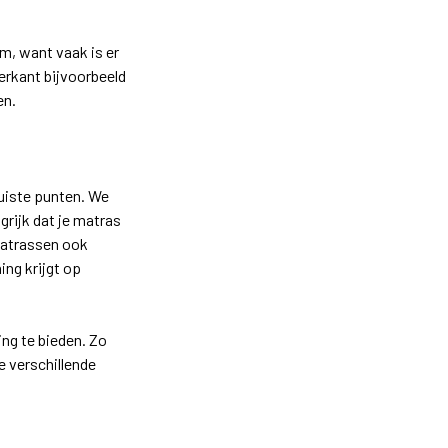
em, want vaak is er
kerkant bijvoorbeeld
en
.
juiste punten. We
grijk dat je matras
 matrassen ook
ing krijgt op
ng te bieden. Zo
 verschillende