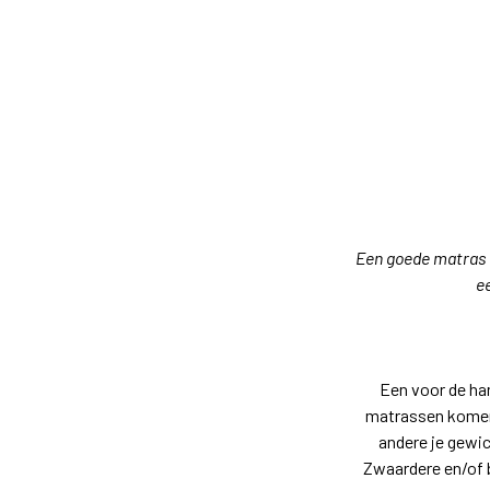
Een goede matras i
ee
Een voor de han
matrassen komen 
andere je gewic
Zwaardere en/of b