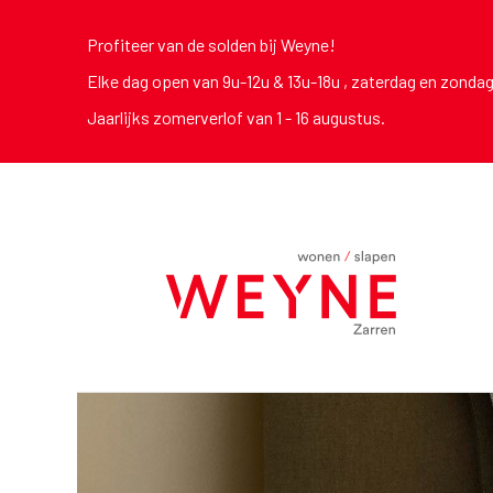
Profiteer van de solden bij Weyne!
Elke dag open van 9u-12u & 13u-18u , zaterdag en zonda
Jaarlijks zomerverlof van 1 - 16 augustus.