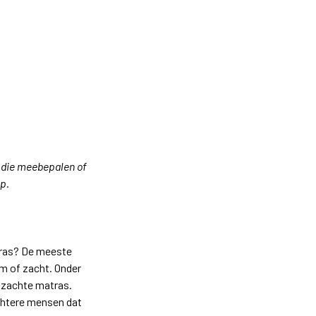
n die meebepalen of
op.
atras? De meeste
m of zacht. Onder
n zachte matras.
ichtere mensen dat