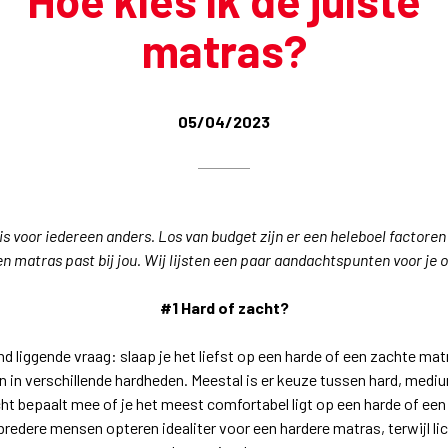
Hoe kies ik de juiste
matras?
05/04/2023
s voor iedereen anders. Los van budget zijn er een heleboel factore
n matras past bij jou. Wij lijsten een paar aandachtspunten voor je 
#1 Hard of zacht?
d liggende vraag: slaap je het liefst op een harde of een zachte m
in verschillende hardheden. Meestal is er keuze tussen hard, mediu
ht bepaalt mee of je het meest comfortabel ligt op een harde of ee
redere mensen opteren idealiter voor een hardere matras, terwijl l