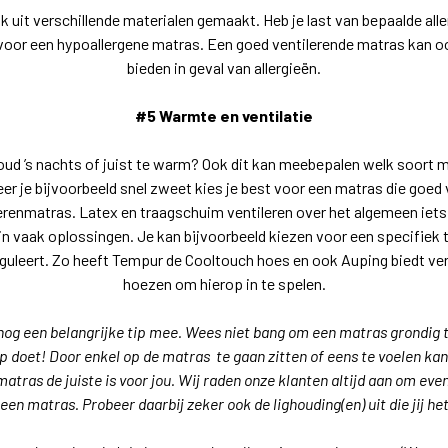
k uit verschillende materialen gemaakt. Heb je last van bepaalde alle
voor een hypoallergene matras. Een goed ventilerende matras kan o
bieden in geval van allergieën.
#5 Warmte en ventilatie
koud ’s nachts of juist te warm? Ook dit kan meebepalen welk soort ma
er je bijvoorbeeld snel zweet kies je best voor een matras die goed v
erenmatras. Latex en traagschuim ventileren over het algemeen iet
jn vaak oplossingen. Je kan bijvoorbeeld kiezen voor een specifiek 
guleert. Zo heeft Tempur de Cooltouch hoes en ook Auping biedt ver
hoezen om hierop in te spelen.
nog een belangrijke tip mee. Wees niet bang om een matras grondig 
p doet! Door enkel op de matras te gaan zitten of eens te voelen kan
atras de juiste is voor jou. Wij raden onze klanten altijd aan om even
t een matras. Probeer daarbij zeker ook de lighouding(en) uit die jij 