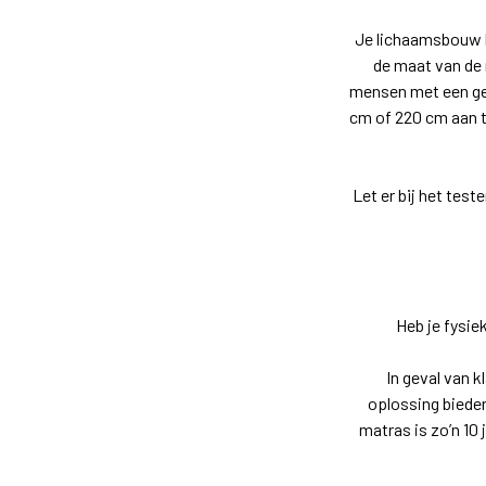
Je lichaamsbouw b
de maat van de 
mensen met een gem
cm of 220 cm aan 
Let er bij het test
Heb je fysie
In geval van 
oplossing bieden
matras is zo’n 10 