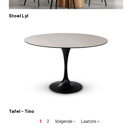
Stoel Lyl
Tafel - Tino
Huidige
1
Pagina
2
Volgende
Volgende ›
Laatste
Laatste »
Paginering
pagina
pagina
pagina