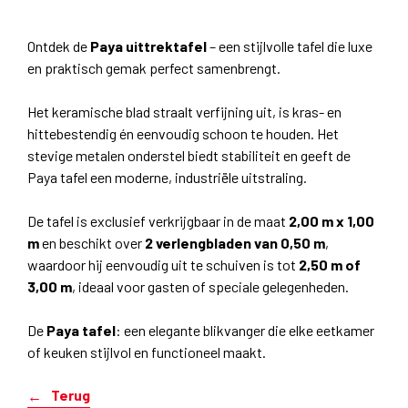
Ontdek de
Paya uittrektafel
– een stijlvolle tafel die luxe
en praktisch gemak perfect samenbrengt.
Het keramische blad straalt verfijning uit, is kras- en
hittebestendig én eenvoudig schoon te houden. Het
stevige metalen onderstel biedt stabiliteit en geeft de
Paya tafel een moderne, industriële uitstraling.
De tafel is exclusief verkrijgbaar in de maat
2,00 m x 1,00
m
en beschikt over
2 verlengbladen van 0,50 m
,
waardoor hij eenvoudig uit te schuiven is tot
2,50 m of
3,00 m
, ideaal voor gasten of speciale gelegenheden.
De
Paya tafel
: een elegante blikvanger die elke eetkamer
of keuken stijlvol en functioneel maakt.
Terug