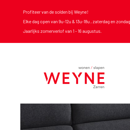
Profiteer van de solden bij Weyne!
Elke dag open van 9u-12u & 13u-18u , zaterdag en zonda
Jaarlijks zomerverlof van 1 - 16 augustus.