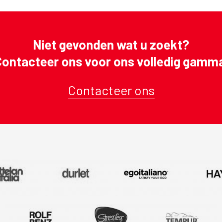
Niet gevonden wat u zoekt?
ontacteer ons voor ons volledig gamm
Contacteer ons