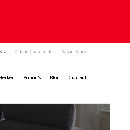
|
|
FAQ
Kôkon Slaapcomfort
Weyne Bouw
Merken
Promo's
Blog
Contact