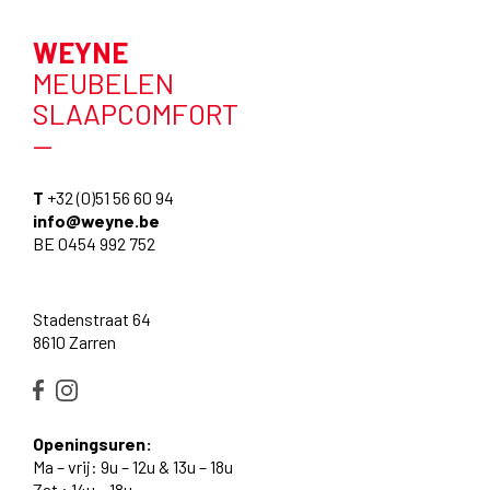
WEYNE
MEUBELEN
SLAAPCOMFORT
—
T
+32 (0)51 56 60 94
info@weyne.be
BE 0454 992 752
Stadenstraat 64
8610 Zarren
Openingsuren:
Ma – vrij: 9u – 12u & 13u – 18u
Zat : 14u – 18u