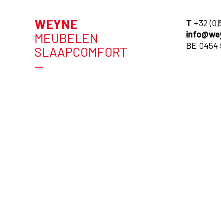
WEYNE
T
+32 (0)
info@we
MEUBELEN
BE 0454 
SLAAPCOMFORT
—