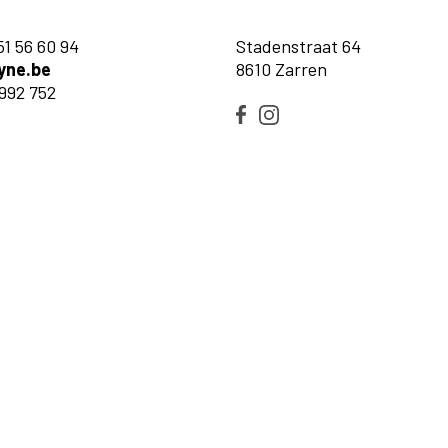
51 56 60 94
Stadenstraat 64
yne.be
8610 Zarren
992 752