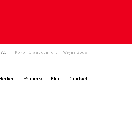
|
|
FAQ
Kôkon Slaapcomfort
Weyne Bouw
Merken
Promo's
Blog
Contact