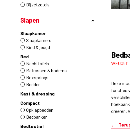
Bijzetzetels
Slapen
Slaapkamer
Slaapkamers
Kind & jeugd
Bedba
Bed
WE00511
Nachttafels
Matrassen & bodems
Boxsprings
Deze modu
Bedden
functies v
Kast & dressing
verschill
Compact
hoekbank,
Opklapbedden
creëren. V
Bedbanken
Teru
Bedtextiel