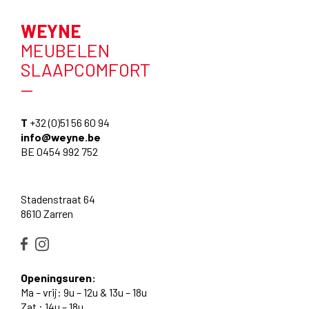
WEYNE
MEUBELEN
SLAAPCOMFORT
—
T
+32 (0)51 56 60 94
info@weyne.be
BE 0454 992 752
Stadenstraat 64
8610 Zarren
Openingsuren:
Ma – vrij: 9u – 12u & 13u – 18u
Zat : 14u – 18u