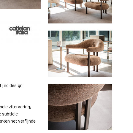
fijnd design
ele zitervaring,
e subtiele
erken het verfijnde