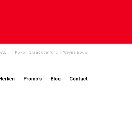
|
|
FAQ
Kôkon Slaapcomfort
Weyne Bouw
Merken
Promo's
Blog
Contact