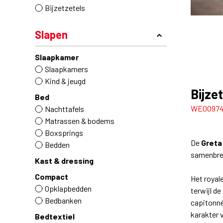
Bijzetzetels
Slapen
Slaapkamer
Slaapkamers
Kind & jeugd
Bijze
Bed
WE0097
Nachttafels
Matrassen & bodems
Boxsprings
De
Greta
Bedden
samenbre
Kast & dressing
Compact
Het royal
Opklapbedden
terwijl de
Bedbanken
capitonné
karakter 
Bedtextiel