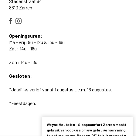
Stadenstraat 64
8610 Zarren
Openingsuren:
Ma – vrij: 9u – 12u & 13u – 18u
Zat : 14u – 18u
Zon : 14u - 18u
Gesloten:
*Jaarlijks verlof vanaf 1 augstus t.e.m. 16 augustus.
*Feestdagen.
Weyne Meubelen - Slaapcomfort Zarren maakt
gebruik van cookies om uw gebruikerservaring
te optimaliseren. Door op 'OK' te klikken gaat u