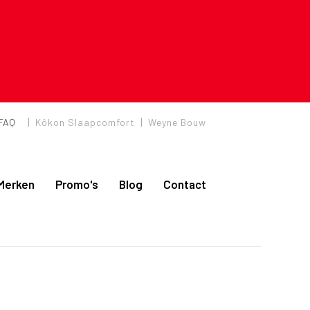
|
|
FAQ
Kôkon Slaapcomfort
Weyne Bouw
Merken
Promo's
Blog
Contact