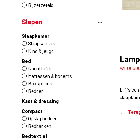
Bijzetzetels
Slapen
Slaapkamer
Slaapkamers
Kind & jeugd
Lamp 
Bed
WE0050
Nachttafels
Matrassen & bodems
Boxsprings
Lili is e
Bedden
slaapkame
Kast & dressing
Compact
Teru
Opklapbedden
Bedbanken
Bedtextiel