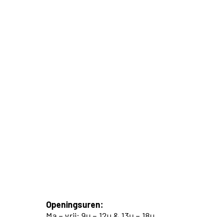
Openingsuren:
Ma – vrij: 9u – 12u & 13u – 18u