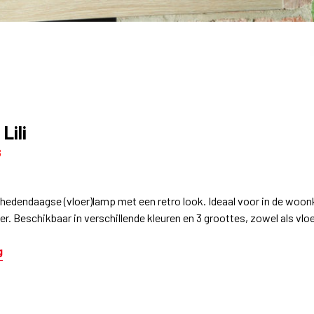
Lili
8
en hedendaagse (vloer)lamp met een retro look. Ideaal voor in de woo
r. Beschikbaar in verschillende kleuren en 3 groottes, zowel als vlo
g