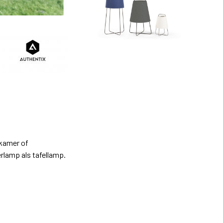
nkamer of
erlamp als tafellamp.