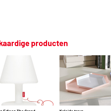
jkaardige producten
p Edison The Grand
Kaleido trays