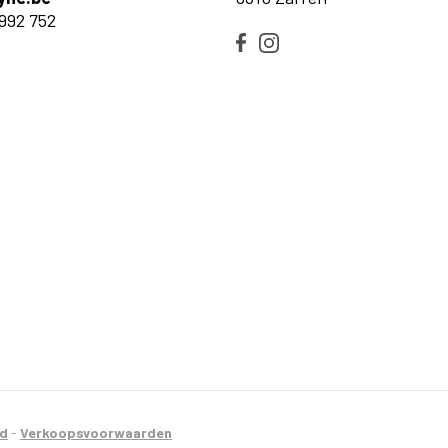
992 752
id
-
Verkoopsvoorwaarden