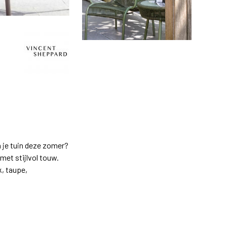
n je tuin deze zomer?
met stijlvol touw.
k, taupe,