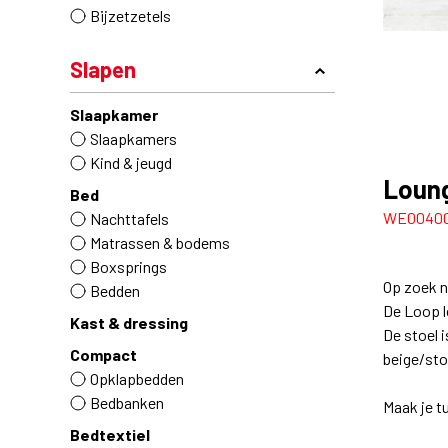
Bijzetzetels
Slapen
Slaapkamer
Slaapkamers
Kind & jeugd
Loung
Bed
WE0040
Nachttafels
Matrassen & bodems
Boxsprings
Op zoek na
Bedden
De Loop l
Kast & dressing
De stoel i
Compact
beige/sto
Opklapbedden
Bedbanken
Maak je t
Bedtextiel