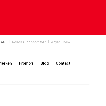
|
|
FAQ
Kôkon Slaapcomfort
Weyne Bouw
Merken
Promo's
Blog
Contact