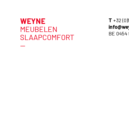
WEYNE
T
+32 (0)
info@we
MEUBELEN
BE 0454 
SLAAPCOMFORT
—