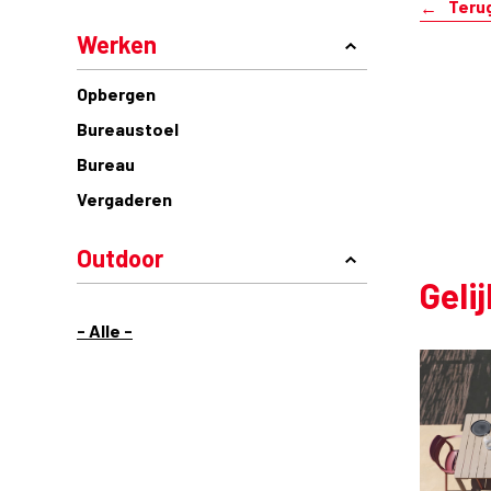
Teru
Werken
Opbergen
Bureaustoel
Bureau
Vergaderen
Outdoor
Geli
- Alle -