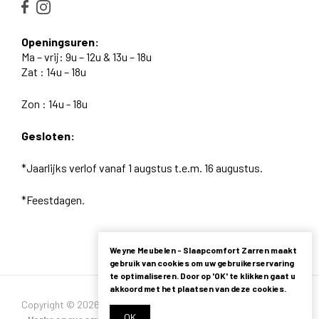
Openingsuren:
Ma – vrij: 9u – 12u & 13u – 18u
Zat : 14u – 18u
Zon : 14u - 18u
Gesloten:
*Jaarlijks verlof vanaf 1 augstus t.e.m. 16 augustus.
*Feestdagen.
Weyne Meubelen - Slaapcomfort Zarren maakt
gebruik van cookies om uw gebruikerservaring
te optimaliseren. Door op 'OK' te klikken gaat u
akkoord met het plaatsen van deze cookies.
Copyright © 2026 - Alle rechten voorbehouden -
Privacybeleid
OK