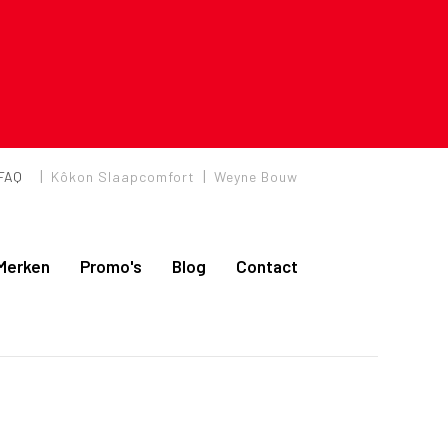
|
|
FAQ
Kôkon Slaapcomfort
Weyne Bouw
Merken
Promo's
Blog
Contact