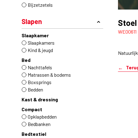
Bijzetzetels
Slapen
Stoel
WE00611
Slaapkamer
Slaapkamers
Kind & jeugd
Natuurlij
Bed
Nachttafels
Teru
Matrassen & bodems
Boxsprings
Bedden
Kast & dressing
Compact
Opklapbedden
Bedbanken
Bedtextiel