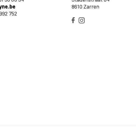
yne.be
8610 Zarren
992 752