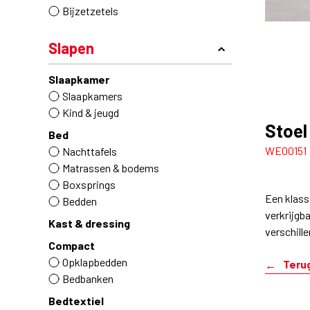
Bijzetzetels
Slapen
Slaapkamer
Slaapkamers
Kind & jeugd
Stoel
Bed
WE00151
Nachttafels
Matrassen & bodems
Boxsprings
Een klass
Bedden
verkrijgba
Kast & dressing
verschill
Compact
Opklapbedden
Teru
Bedbanken
Bedtextiel