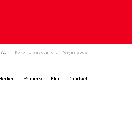
|
|
FAQ
Kôkon Slaapcomfort
Weyne Bouw
Merken
Promo's
Blog
Contact