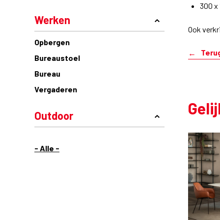
300 x
Werken
Ook verkri
Opbergen
Teru
Bureaustoel
Bureau
Vergaderen
Geli
Outdoor
- Alle -