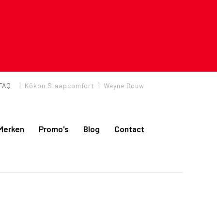
|
|
FAQ
Kôkon Slaapcomfort
Weyne Bouw
Merken
Promo's
Blog
Contact