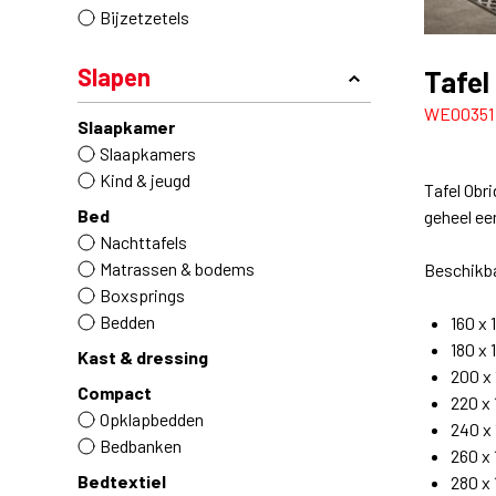
Bijzetzetels
Slapen
Tafel
WE00351
Slaapkamer
Slaapkamers
Kind & jeugd
Tafel Obr
Bed
geheel ee
Nachttafels
Matrassen & bodems
Beschikba
Boxsprings
Bedden
160 x
180 x 
Kast & dressing
200 x
Compact
220 x
Opklapbedden
240 x
Bedbanken
260 x
Bedtextiel
280 x