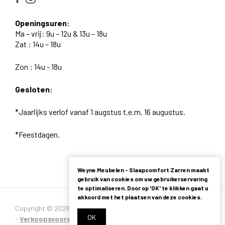
Openingsuren:
Ma – vrij: 9u – 12u & 13u – 18u
Zat : 14u – 18u
Zon : 14u - 18u
Gesloten:
*Jaarlijks verlof vanaf 1 augstus t.e.m. 16 augustus.
*Feestdagen.
Weyne Meubelen - Slaapcomfort Zarren maakt
gebruik van cookies om uw gebruikerservaring
te optimaliseren. Door op 'OK' te klikken gaat u
akkoord met het plaatsen van deze cookies.
Copyright © 2026 - Alle rechten voorbehouden -
Privacybeleid
OK
-
Verkoopsvoorwaarden