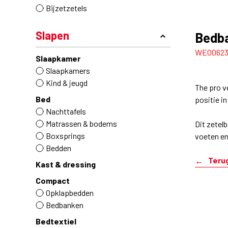
Bijzetzetels
Slapen
Bedba
WE0062
Slaapkamer
Slaapkamers
Kind & jeugd
The pro v
Bed
positie in
Nachttafels
Matrassen & bodems
Dit zetelb
Boxsprings
voeten e
Bedden
Teru
Kast & dressing
Compact
Opklapbedden
Bedbanken
Bedtextiel