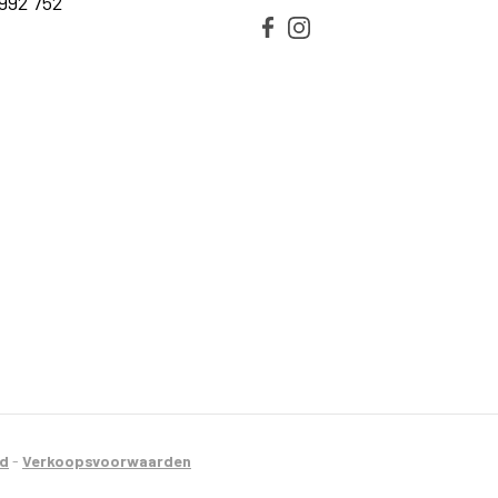
992 752
id
-
Verkoopsvoorwaarden