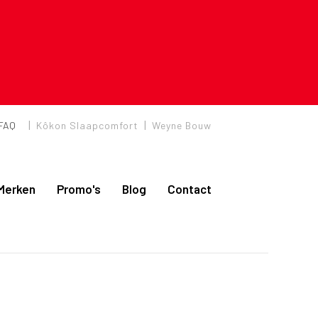
|
|
FAQ
Kôkon Slaapcomfort
Weyne Bouw
Merken
Promo's
Blog
Contact