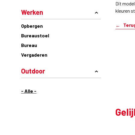
Dit model 
kleuren s
Werken
Teru
Opbergen
Bureaustoel
Bureau
Vergaderen
Outdoor
- Alle -
Geli