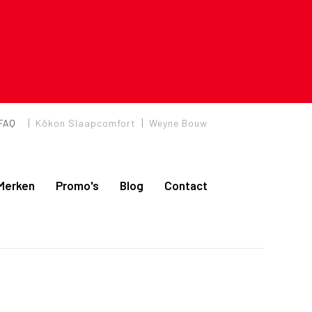
|
|
FAQ
Kôkon Slaapcomfort
Weyne Bouw
Merken
Promo's
Blog
Contact