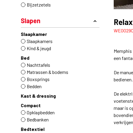
Bijzetzetels
Slapen
Rela
WE0029
Slaapkamer
Slaapkamers
Kind & jeugd
Memphis is
Bed
een fanta
Nachttafels
Matrassen & bodems
De manuel
Boxsprings
bedienen.
Bedden
De elektr
Kast & dressing
voetenste
Compact
maar is op
Opklapbedden
bovendien
Bedbanken
verkrijge
Bedtextiel