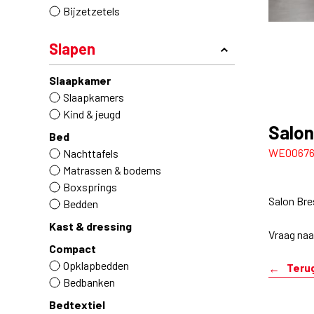
Bijzetzetels
Slapen
Slaapkamer
Slaapkamers
Kind & jeugd
Salon
Bed
WE0067
Nachttafels
Matrassen & bodems
Boxsprings
Salon Bres
Bedden
Kast & dressing
Vraag naa
Compact
Opklapbedden
Teru
Bedbanken
Bedtextiel