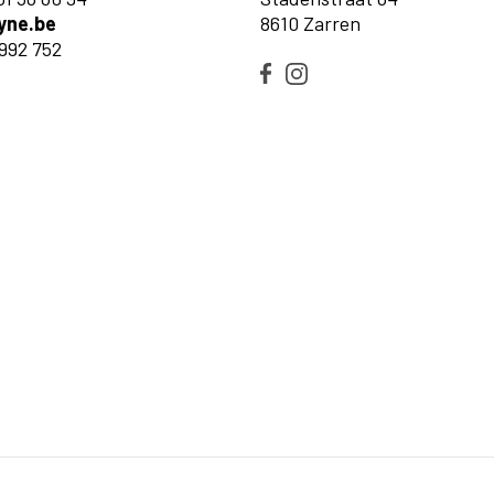
yne.be
8610 Zarren
992 752