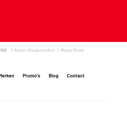
|
|
FAQ
Kôkon Slaapcomfort
Weyne Bouw
Merken
Promo's
Blog
Contact