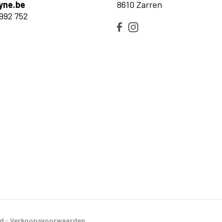
yne.be
8610 Zarren
992 752
id
-
Verkoopsvoorwaarden