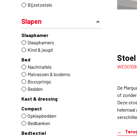
Bijzetzetels
Slapen
Slaapkamer
Slaapkamers
Kind & jeugd
Stoel
Bed
WE00108
Nachttafels
Matrassen & bodems
Boxsprings
De Margue
Bedden
of zonder
Kast & dressing
Deze stoe
Compact
helemaal 
Opklapbedden
verschille
Bedbanken
Teru
Bedtextiel