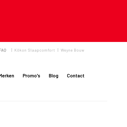
|
|
FAQ
Kôkon Slaapcomfort
Weyne Bouw
Merken
Promo's
Blog
Contact