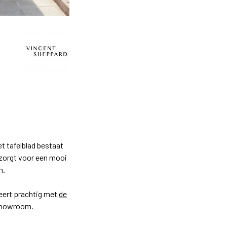
t tafelblad bestaat
 zorgt voor een mooi
m.
neert prachtig met
de
 showroom.