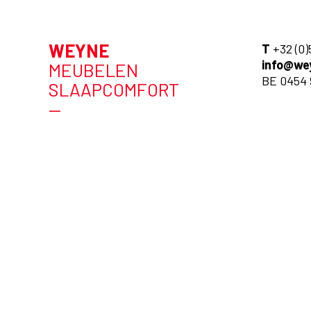
WEYNE
T
+32 (0)
info@we
MEUBELEN
BE 0454 
SLAAPCOMFORT
—