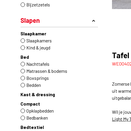
Bijzetzetels
Slapen
Slaapkamer
Slaapkamers
Kind & jeugd
Tafel
Bed
WE0040
Nachttafels
Matrassen & bodems
Boxsprings
Zomerse b
Bedden
uit warme
Kast & dressing
uitgebala
Compact
Opklapbedden
Wil je jo
Bedbanken
Light My T
Bedtextiel