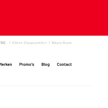
|
|
FAQ
Kôkon Slaapcomfort
Weyne Bouw
Merken
Promo's
Blog
Contact